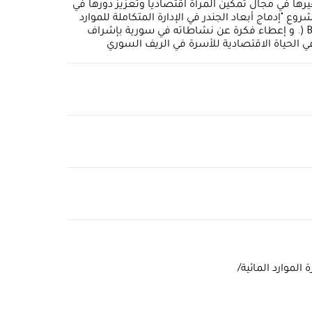
يرها في مجال تمكين المرأة اقتصادياً وتعزيز دورها في
لطبيعية الهامة من أجل إتاحة فرص متساوية أمام الجميع . وبالتحديد يتم التعريف بمشروع "GEWAMED "أو مشروع "إدماج أبعاد الجندر في الإدارة المتكاملة للموارد
المائية" المقدم من الاتحاد الأوروبي والمرآز الإقليمي للدراسات الزراعية في دول البحر المتوسط (معهد باري Bari – CIHEAM IAMB (. و إعطاء فكرة عن نشاطاته في سورية بإشراف
ي في الحياة الاقتصادية للأسرة في الريف السوري
 الموارد المائية/