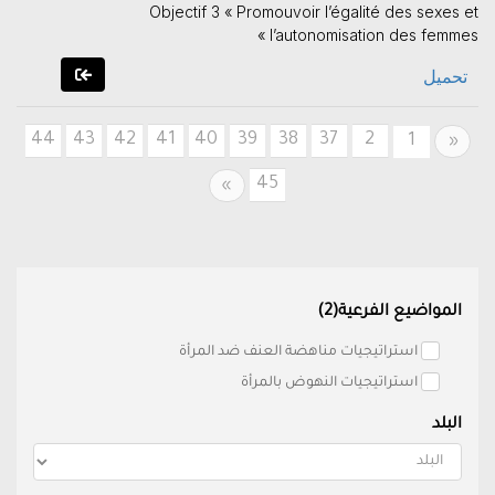
Objectif 3 « Promouvoir l’égalité des sexes et
l’autonomisation des femmes »
تحميل
44
43
42
41
40
39
38
37
2
Previous
1
«
45
Next
»
المواضيع الفرعية(2)
استراتيجيات مناهضة العنف ضد المرأة
استراتيجيات النهوض بالمرأة
البلد