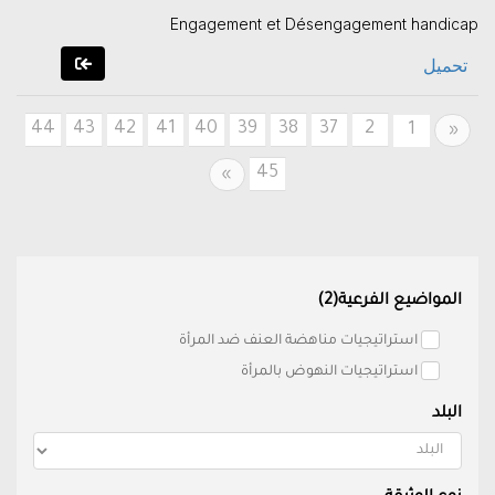
Engagement et Désengagement handicap
تحميل
44
43
42
41
40
39
38
37
2
Previous
1
«
45
Next
»
المواضيع الفرعية(2)
استراتيجيات مناهضة العنف ضد المرأة
استراتيجيات النهوض بالمرأة
البلد