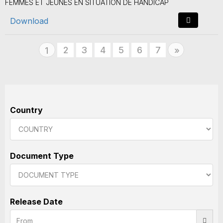
FEMMES ET JEUNES EN SITUATION DE HANDICAP
Download
2
3
4
5
6
7
Next
1
»
Country
Document Type
Release Date