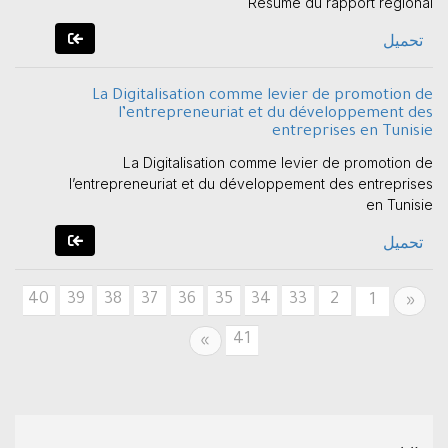
Résumé du rapport régional
تحميل
La Digitalisation comme levier de promotion de
l’entrepreneuriat et du développement des
entreprises en Tunisie
La Digitalisation comme levier de promotion de
l’entrepreneuriat et du développement des entreprises
en Tunisie
تحميل
40
39
38
37
36
35
34
33
2
Previous
1
«
41
Next
»