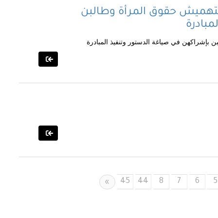
بتهميش حقوق المرأة وطالبن
مبادرة
 بإشراكهن في صياغة الدستور وتنفيذ المبادرة
45
44
8
7
6
5
Next
»