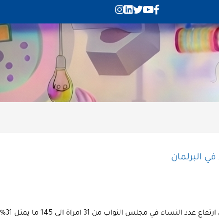
نواب من 31 امراة الى 145 ما يمثل 31% من العدد الاجمالي للنواب