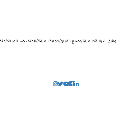
يق الدولية//المراة وصنع القرار//حماية المراة//العنف ضد المراة//منظم