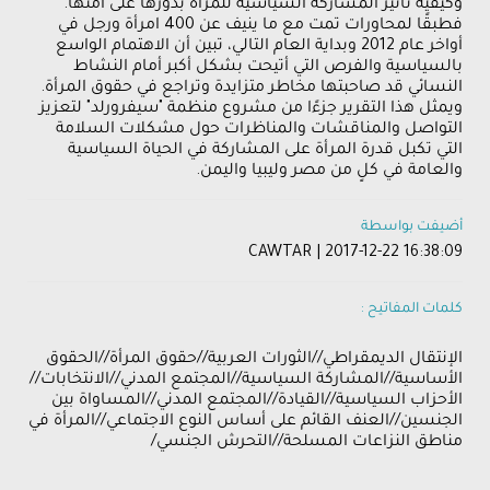
وكيفية تأثير المشاركة السياسية للمرأة بدورها على أمنها.
فطبقًا لمحاورات تمت مع ما ينيف عن 400 امرأة ورجل في
أواخر عام 2012 وبداية العام التالي، تبين أن الاهتمام الواسع
بالسياسية والفرص التي أتيحت بشكل أكبر أمام النشاط
النسائي قد صاحبتها مخاطر متزايدة وتراجع في حقوق المرأة.
ويمثل هذا التقرير جزءًا من مشروع منظمة "سيفرورلد" لتعزيز
التواصل والمناقشات والمناظرات حول مشكلات السلامة
التي تكبل قدرة المرأة على المشاركة في الحياة السياسية
والعامة في كلٍ من مصر وليبيا واليمن.
أضيفت بواسطة
CAWTAR | 2017-12-22 16:38:09
كلمات المفاتيح :
الإنتقال الديمقراطي//الثورات العربية//حقوق المرأة//الحقوق
الأساسية//المشاركة السياسية//المجتمع المدني//الانتخابات//
الأحزاب السياسية//القيادة//المجتمع المدني//المساواة بين
الجنسين//العنف القائم على أساس النوع الاجتماعي//المرأة في
مناطق النزاعات المسلحة//التحرش الجنسي/