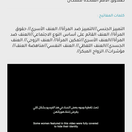
صندوق الأمم المتحدة للسكان
كلمات المفاتيح :
التمييز الجنسي//التمييز ضد المرأة// العنف الأسري// حقوق
المرأة// العنف القائم على أساس النوع الاجتماعي//العنف ضد
المرأة//العنف الأسري//تمكين المرأة// العنف الزوجي// العنف
الجسدي//العنف اللفظي// العنف النفسي//مناهضة العنف//
مؤشرات// الزواج المبكر//