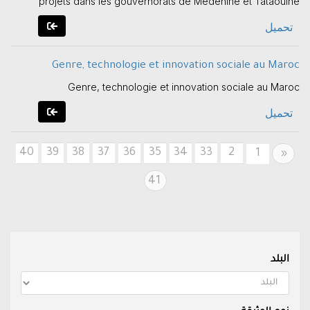
projets dans les gouvernorats de Médenine et Tataouine
تحميل
Genre, technologie et innovation sociale au Maroc
Genre, technologie et innovation sociale au Maroc
تحميل
40
39
38
37
36
35
34
33
2
Previous
1
«
41
البلد