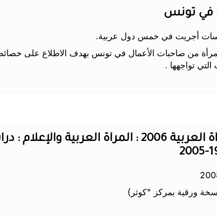
دراسات أجريت في خمس دول عربية.
 الإصدار ثمرة دراسة ميدانية شملت 196 امرأة من صاحبات الأعمال في تونس بهدف الاطلا
التي تواجهها .
تقرير تنمية المرأة العربية 2006 : المرأة العربية
خة ورقية بمركز "كوثر)