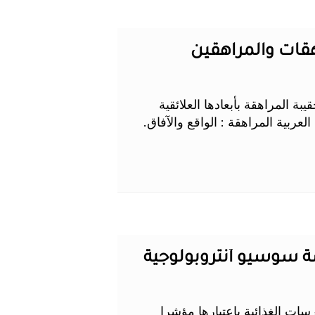
اهقات والمراهقين
 المراهقة بأبعادها العلائقية
لعربية المراهقة : الواقع والآفاق.
سة سوسيو أنتروبولوجية
ممارسات الغذائية باعتبارها مؤشرا