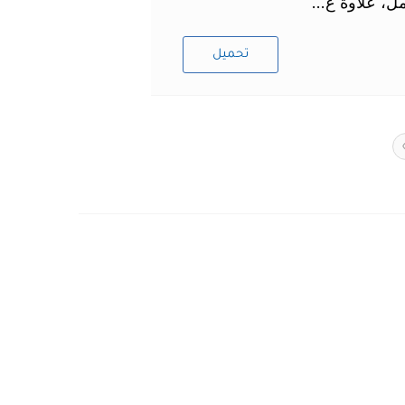
، علاوة ع...
تحميل
Next