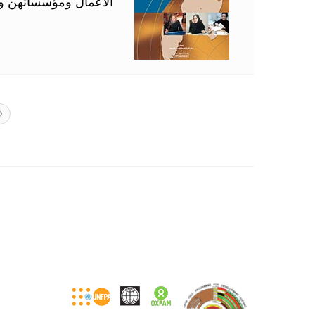
الأعمال ومؤسساتهن و
«