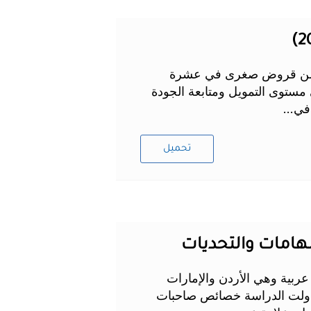
دن من قروض صغرى في عشرة
مستوى التمويل ومتابعة الجودة
في...
تحميل
من حصيلة دراسة ميدانية ذات طابع كمي أنجزت في 5 بلدان عربية وهي الأردن والإمارات
رأة من صاحبات الأعمال. تناولت الدراسة خصائص صاحبات