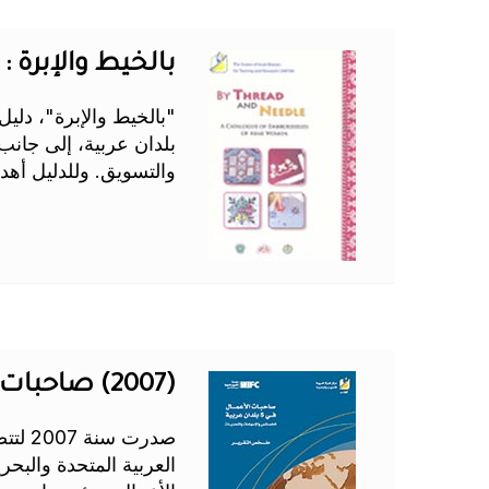
بالخيط والإبرة : د
"بالخيط والإبرة"، د
بلدان عربية، إلى جان
والتسويق. وللدليل أهد
(2007) صاحبات الأعمال في 5 بلدان عربية : الخصائص والإسهامات والتحديات