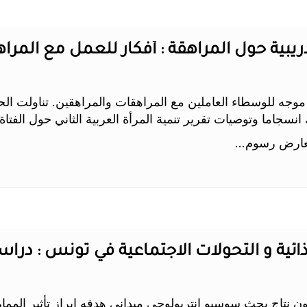
تدريبية حول المراهقة : أفكار للعمل مع المر
جه للوسطاء العاملين مع المراهقات والمراهقين. تناولت الحقيبة
نسجاما وتوصيات تقرير تنمية المرأة العربية الثاني حول الفتاة ا
عارض رسوم...
ئية و التحولات الاجتماعية في تونس : درا
سنة 2008 لتكون نتاج بحث سوسيو انتربولوجي ميداني هدفه إبراز تأثير ال