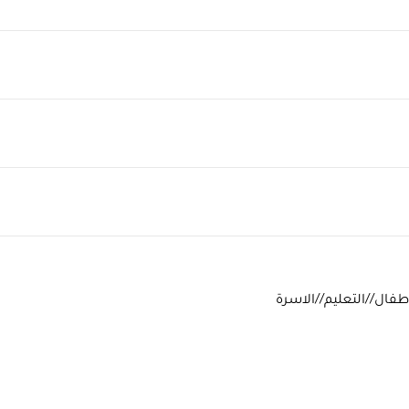
طفال//التعليم//الاسرة