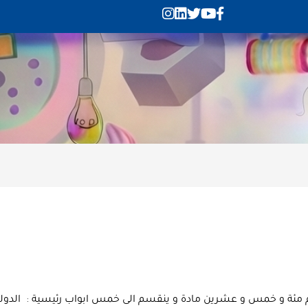
قة نص دستور البحرين لسنة 2001 الذي يضم مئة و خمس و عشرين مادة و ينقسم الى خمس ابواب 