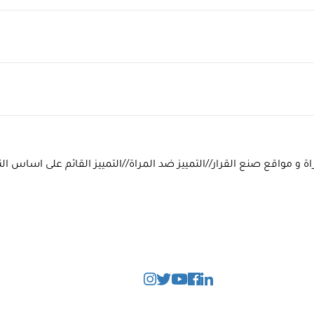
ة و مواقع صنع القرار//التمييز ضد المراة//التمييز القائم على اساس الن