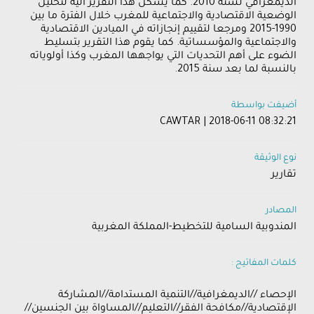
الديمغرافي لسنة 2010. كما يشكل هذا التقرير آلية لتحليل
الوضعية الاقتصادية والاجتماعية للمغرب خلال الفترة ما بين
1990-2015 ومرجعا لتقييم إنجازاته في الميادين الاقتصادية
والاجتماعية والمؤسساتية. كما يقوم هذا التقرير بتسليط
الضوء على أهم التحديات التي يواجهها المغرب وكذا أولوياته
بالنسبة لما بعد سنة 2015.
أضيفت بواسطة
CAWTAR | 2018-06-11 08:32:21
نوع الوثيقة
تقارير
المصادر
المندوبية السامية للتخطيط-المملكة المغربية
كلمات المفاتيح :
​الإحصاء ​//الديمغرافية//التنمية المستدامة//المشاركة
الإقتصادية​​​//مكافحة الفقر​​​//التعليم//المساواة بين الجنسين//