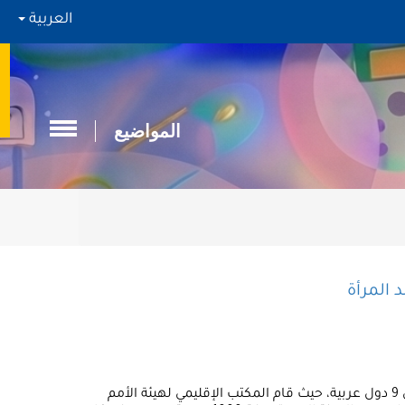
العربية
المواضيع
تمثل الوثيقة تقييم سريع حول تأثير جائحة كوفيد- 19 على الأعراف الاجتماعية القائمة على النوع الاجتماعي، والعنف ضد المرأة في 9 دول عربية، حيث قام المكتب الإقليمي لهيئة الأمم