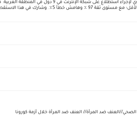
جر الصحي//العنف ضد المرأة// العنف ضد المرأة خلال أزمة كورونا