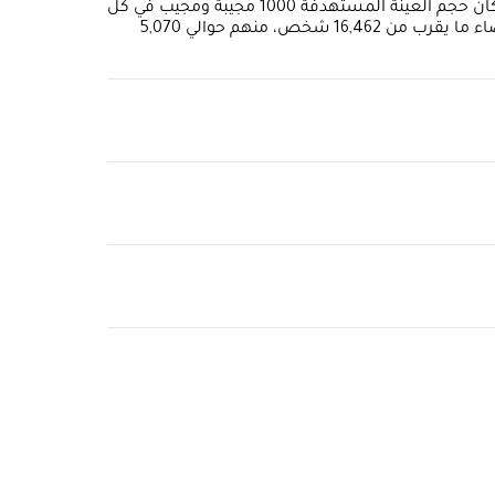
المتحدة للمرأة للدول العربية بعقد شراكة مع شركة ريوي لإجراء استطلاع على شبكة الإنترنت في 9 دول في المنطقة العربية. كان حجم العينة المستهدفة 1000 مجيبة ومجيب في كل
دولة مع طبقتين تتكونان من 500 رجل و500 امرأة على الأقل؛ مع مستوى ثقة 97 ٪ وهامش خطأ 5٪. وشارك في هذا الاستقصاء ما يقرب من 16,462 شخص، منهم حوالي 5,070