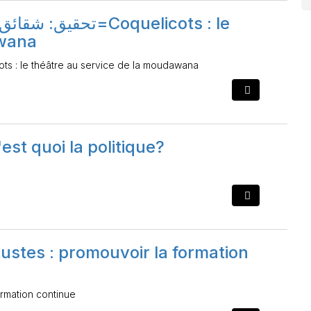
ت=Coquelicots : le
awana
تحقيق: شقائق النعمان: المسر=Coquelicots : le théâtre au service de la moudawana
'est quoi la politique?
ustes : promouvoir la formation
ormation continue