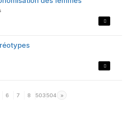
utonomisation des femmes
s
éréotypes
6
7
8
503
504
Next
»