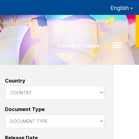
English
Cawtar’s Topics
Country
Document Type
Release Date