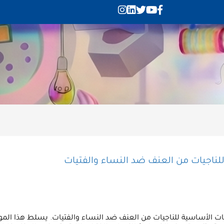
 حول فيروس كوفيد- 19 وتوفير الخدمات الأساسية للناجيات من العنف ضد النساء والفتيات. يس