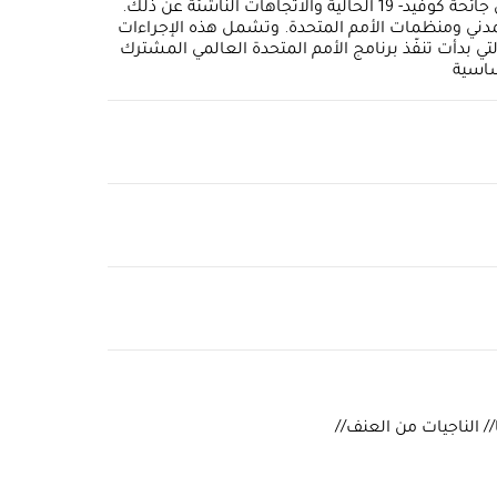
الأساسية (الصحة والشرطة والعدالة والخدمات الاجتماعية وتنسيق هذه الخدمات) للنساء والفتيات اللاتي تعرضن للعنف خلال جائحة كوفيد- 19 الحالية والاتجاهات الناشئة عن ذلك.
مدني ومنظمات الأمم المتحدة. وتشمل هذه الإجراءات
ي بدأت تنفّذ برنامج الأمم المتحدة العالمي المشترك
ساسية
// الناجيات من العنف//