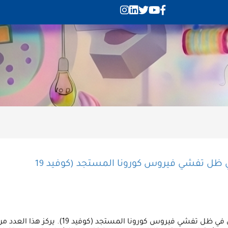
ي ظل تفشي فيروس كورونا المستجد (كوفيد 19
تقدم الوثيقة نشرة حول قضايا النوع الاجتماعي ف