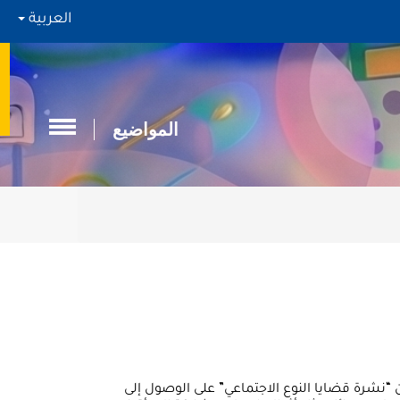
العربية
المواضيع
ي لبنان في ظل تفشي فيروس كورونا المستجد (كوفيد 19). يركز هذا العدد من “نشرة قضايا النوع الاجتماعي” على الوصول إلى