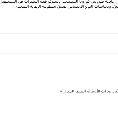
خلال جائحة فيروس كورونا المستجد. وستركز هذه النشرات في المستقبل 
سين، وديناميات النوع الاجتماعي ضمن منظومة الرعاية الصحية.
ء فترات الأوبئة// العنف المنزلي//