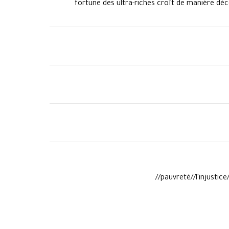
fortune des ultra-riches croît de manière déc
pauvreté//l'injustic