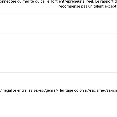
onnectée du mérite ou de l'effort entrepreneurial réel. Le rapport d
récompense pas un talent exceptio
e//inégalité entre les sexes//genre//Héritage colonial//racisme//se