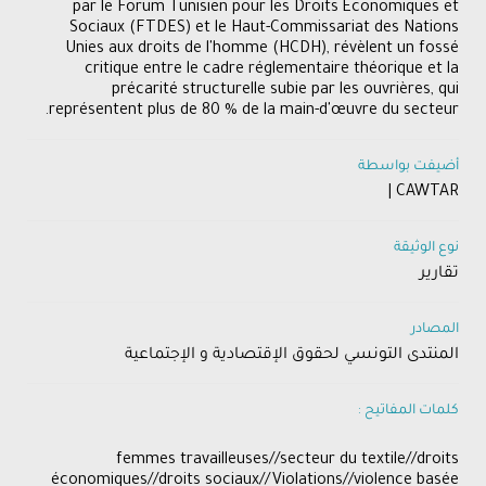
par le Forum Tunisien pour les Droits Économiques et
Sociaux (FTDES) et le Haut-Commissariat des Nations
Unies aux droits de l'homme (HCDH), révèlent un fossé
critique entre le cadre réglementaire théorique et la
précarité structurelle subie par les ouvrières, qui
représentent plus de 80 % de la main-d'œuvre du secteur.
أضيفت بواسطة
CAWTAR |
نوع الوثيقة
تقارير
المصادر
المنتدى التونسي لحقوق الإقتصادية و الإجتماعية
كلمات المفاتيح :
femmes travailleuses//secteur du textile//droits
économiques//droits sociaux//Violations//violence basée