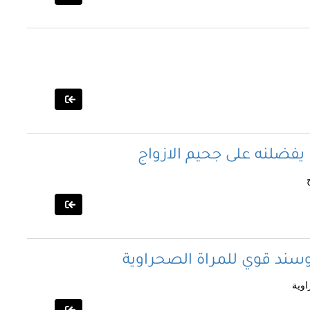
فضلنه على جحيم الازواج
ق وسند قوي للمراة الصحراوية
اوية