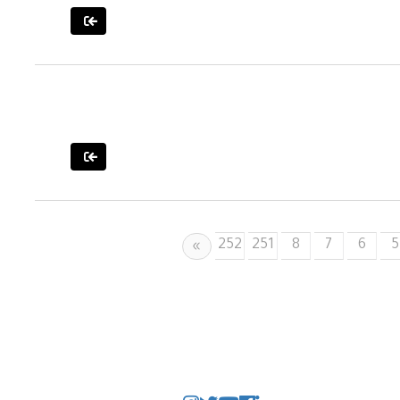
252
251
8
7
6
5
Next
»