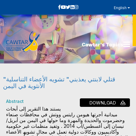
English
Cawtar’s Topics
"قتلي لابنتي يعذبني" تشويه الأعضاء التناسلية
الأنثوية في اليمن
Abstract
DOWNLOAD
یستند ھذا التقریر إلى أبحاث
میدانیة أجرتھا ھیومن رایتس ووتش في محافظات صنعاء
وحضرموت والحدیدة والمھرة وما حولھا في الیمن من أبریل/
نیسان إلى أغسطس/آب 2014 . وتفید منظمات غیر حكومیة
وأكادیمیون ووكالات دولیة تعمل في مجال تشویھ الأعضاء