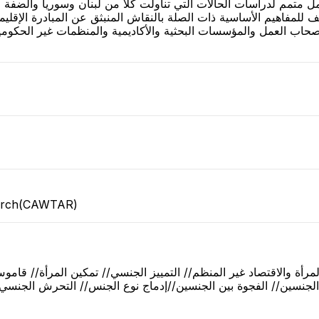
ل متمم لدراسات الحالات التي تناولت كلاً من لبنان وسوريا والضفة ا
لمفاهيم الأساسية ذات الصلة بالنقاش المنبثق عن المبادرة الإقليمية،
ب العمل والمؤسسات البحثية والأكاديمية والمنظمات غير الحكومية وا
earch(CAWTAR)
المرأة والاقتصاد غير المنظم// التمييز الجنسي// تمكين المرأة// ق
 الجنسين// الفجوة بين الجنسين//إدماج نوع الجنس// التحرش الجنسي//