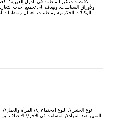
الاقتصادات غير المنظمة في الدول العربية”، كعم
ولأوراق السياسات. ويهدف إلى تجميع أحدث التعاريف ل
للوكالات الحكومية ومنظمات العمال ومنظمات أصحا
نوع الجنس// النوع الاجتماعي// المرأة والعمل// 
التمييز ضد المرأة// المساواة في الأجر// الانصاف بين