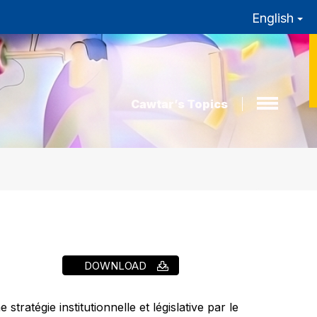
English
Cawtar’s Topics
DOWNLOAD
tratégie institutionnelle et législative par le