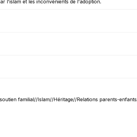
r l'islam et les inconvénients de l'adoption.
outien familial//Islam//Héritage//Relations parents-enfan