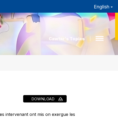
English
Cawtar’s Topics
DOWNLOAD
.les intervenant ont mis on exergue les