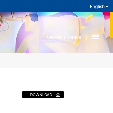
English
Cawtar’s Topics
DOWNLOAD