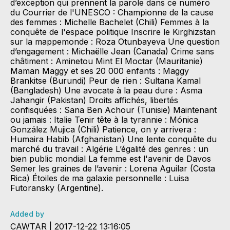
d’exception qui prennent la parole dans ce numéro
du Courrier de l'UNESCO : Championne de la cause
des femmes : Michelle Bachelet (Chili) Femmes à la
conquête de l'espace politique Inscrire le Kirghizstan
sur la mappemonde : Roza Otunbayeva Une question
d’engagement : Michaëlle Jean (Canada) Crime sans
châtiment : Aminetou Mint El Moctar (Mauritanie)
Maman Maggy et ses 20 000 enfants : Maggy
Brankitse (Burundi) Peur de rien : Sultana Kamal
(Bangladesh) Une avocate à la peau dure : Asma
Jahangir (Pakistan) Droits affichés, libertés
confisquées : Sana Ben Achour (Tunisie) Maintenant
ou jamais : Italie Tenir tête à la tyrannie : Mónica
González Mujica (Chili) Patience, on y arrivera :
Humaira Habib (Afghanistan) Une lente conquête du
marché du travail : Algérie L’égalité des genres : un
bien public mondial La femme est l'avenir de Davos
Semer les graines de l’avenir : Lorena Aguilar (Costa
Rica) Étoiles de ma galaxie personnelle : Luisa
Futoransky (Argentine).
Added by
CAWTAR | 2017-12-22 13:16:05