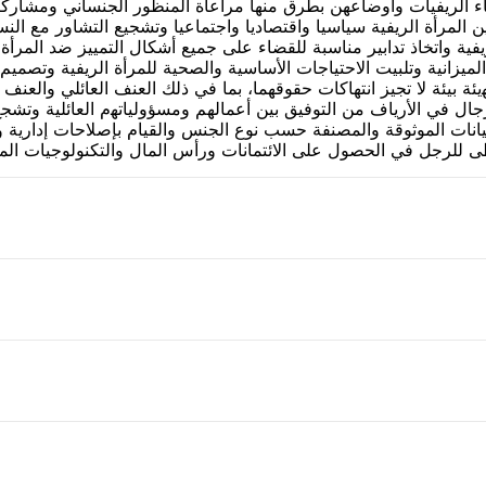
ساء الريفيات وأوضاعهن بطرق منها مراعاة المنظور الجنساني ومشاركت
ن المرأة الريفية سياسيا واقتصاديا واجتماعيا وتشجيع التشاور مع ال
يفية واتخاذ تدابير مناسبة للقضاء على جميع أشكال التمييز ضد المرأ
الميزانية وتلبيت الاحتياجات الأساسية والصحية للمرأة الريفية وتصمي
ﻬيئة بيئة لا تجيز انتهاكات حقوقهما، بما في ذلك العنف العائلي وال
رجال في الأرياف من التوفيق بين أعمالهم ومسؤولياﺗﻬم العائلية وتش
يانات الموثوقة والمصنفة حسب نوع الجنس والقيام بإصلاحات إدارية وا
ى للرجل في الحصول على الائتمانات ورأس المال والتكنولوجيات الم