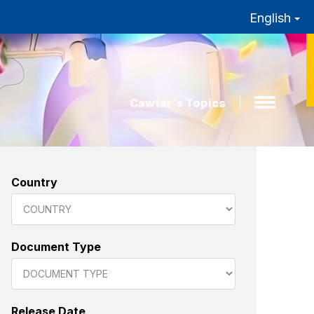
English
Cawtar’s Topics
Country
Document Type
Release Date