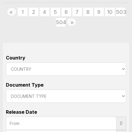
Previous
1
2
4
5
6
7
8
9
10
503
«
504
Next
»
Country
Document Type
Release Date