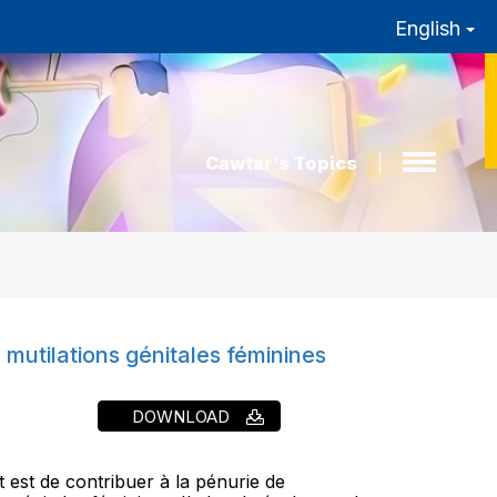
English
Cawtar’s Topics
 mutilations génitales féminines
DOWNLOAD
 est de contribuer à la pénurie de