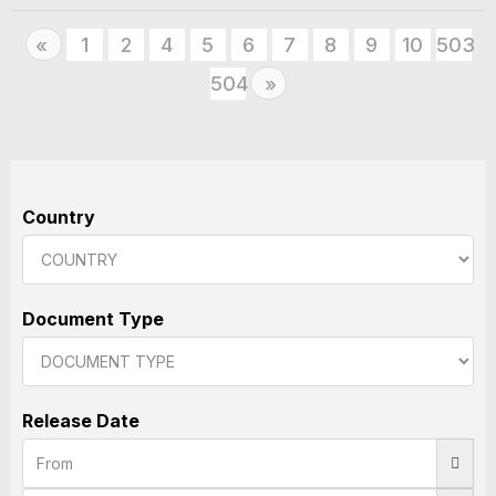
Previous
1
2
4
5
6
7
8
9
10
503
«
504
Next
»
Country
Document Type
Release Date